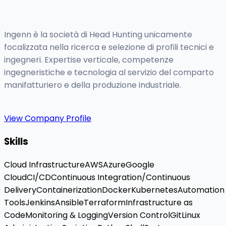
Ingenn è la società di Head Hunting unicamente
focalizzata nella ricerca e selezione di profili tecnici e
ingegneri. Expertise verticale, competenze
ingegneristiche e tecnologia al servizio del comparto
manifatturiero e della produzione industriale.
View Company Profile
Skills
Cloud Infrastructure
AWS
Azure
Google
Cloud
CI/CD
Continuous Integration/Continuous
Delivery
Containerization
Docker
Kubernetes
Automation
Tools
Jenkins
Ansible
Terraform
Infrastructure as
Code
Monitoring & Logging
Version Control
Git
Linux