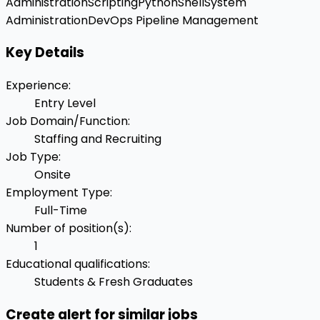
Administration
Scripting
Python
Shell
System
Administration
DevOps Pipeline Management
Key Details
Experience
:
Entry Level
Job Domain/Function
:
Staffing and Recruiting
Job Type
:
Onsite
Employment Type
:
Full-Time
Number of position(s)
:
1
Educational qualifications
:
Students & Fresh Graduates
Create alert for similar jobs