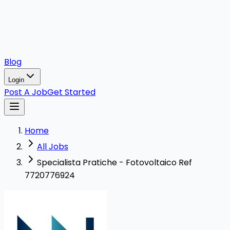
Blog
Login
Post A Job
Get Started
Home
All Jobs
Specialista Pratiche - Fotovoltaico Ref
7720776924