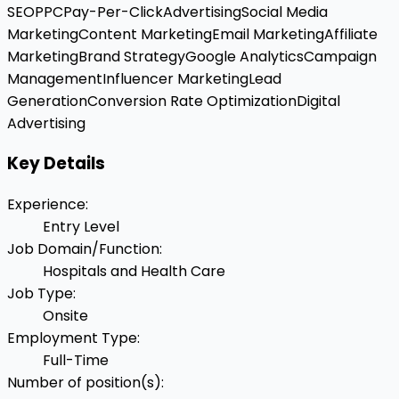
SEO
PPC
Pay-Per-Click
Advertising
Social Media
Marketing
Content Marketing
Email Marketing
Affiliate
Marketing
Brand Strategy
Google Analytics
Campaign
Management
Influencer Marketing
Lead
Generation
Conversion Rate Optimization
Digital
Advertising
Key Details
Experience
:
Entry Level
Job Domain/Function
:
Hospitals and Health Care
Job Type
:
Onsite
Employment Type
:
Full-Time
Number of position(s)
: