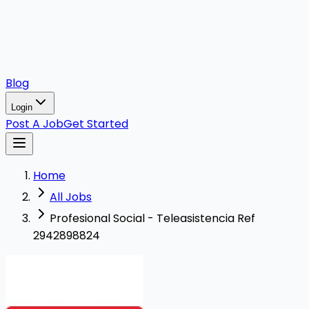
Blog
Login
Post A Job
Get Started
Home
All Jobs
Profesional Social - Teleasistencia Ref
2942898824