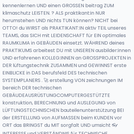
kennenlernen UND einen GROSSEN beitrag ZUM
klimaschutz LEISTEN. ? ALS praktikant:in NUR
herumstehen UND nichts TUN können? NICHT bei
OTTO! du WIRST als PRAKTIKANT:IN aktiv TEIL unseres
TEAMS, das SICH mit LEIDENSCHAFT für EIN optimales
RAUMKLIMA in GEBÄUDEN einsetzt. WÄHREND deines
PRAKTIKUMS arbeitest DU mit UNSEREN ausbilder:innen
UND erfahrenen KOLLEG:INNEN an GROSSPROJEKTEN in
DER lüftungstechnik ZUSAMMEN und GEWINNST erste
EINBLICKE in DAS berufsfeld DES technischen
SYSTEMPLANERS . 🚀 erstellung VON zeichnungen IM
bereich DER technischen
GEBÄUDEAUSRÜSTUNGCOMPUTERGESTÜTZTE
konstruktion, BERECHNUNG und AUSLEGUNG von
LÜFTUNGSTECHNISCHEN bauteilenunterstützung BEI
der ERSTELLUNG von AUFMASSEN beim KUNDEN vor
ORT das BRINGST du MIT sorgfalt UND umsicht 👓
INTERESSE und VERSTÄNDNIS für TECHNISCHE