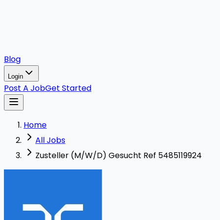
Blog
Login
Post A Job
Get Started
Home
All Jobs
Zusteller (M/W/D) Gesucht Ref 5485119924