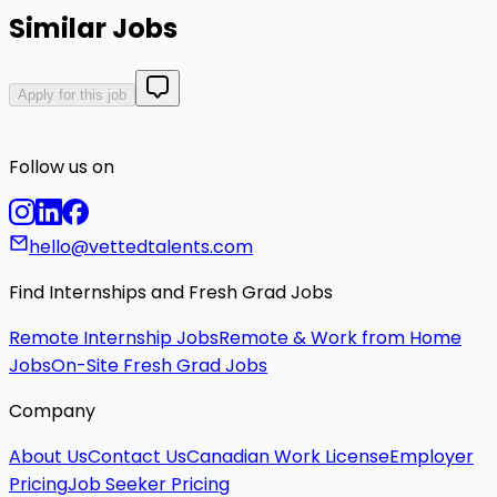
Similar Jobs
Apply for this job
Follow us on
hello@vettedtalents.com
Find Internships and Fresh Grad Jobs
Remote Internship Jobs
Remote & Work from Home
Jobs
On-Site Fresh Grad Jobs
Company
About Us
Contact Us
Canadian Work License
Employer
Pricing
Job Seeker Pricing