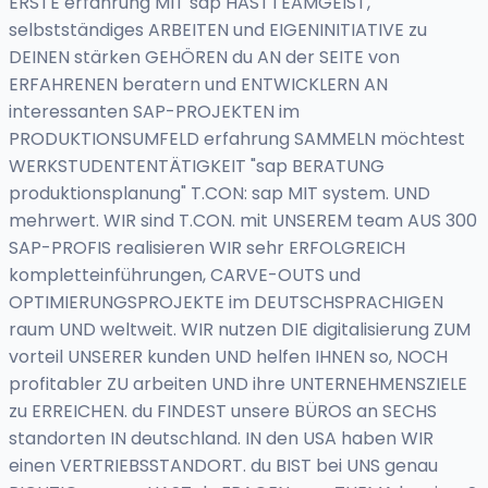
ERSTE erfahrung MIT sap HASTTEAMGEIST,
selbstständiges ARBEITEN und EIGENINITIATIVE zu
DEINEN stärken GEHÖREN du AN der SEITE von
ERFAHRENEN beratern und ENTWICKLERN AN
interessanten SAP-PROJEKTEN im
PRODUKTIONSUMFELD erfahrung SAMMELN möchtest
WERKSTUDENTENTÄTIGKEIT "sap BERATUNG
produktionsplanung" T.CON: sap MIT system. UND
mehrwert. WIR sind T.CON. mit UNSEREM team AUS 300
SAP-PROFIS realisieren WIR sehr ERFOLGREICH
kompletteinführungen, CARVE-OUTS und
OPTIMIERUNGSPROJEKTE im DEUTSCHSPRACHIGEN
raum UND weltweit. WIR nutzen DIE digitalisierung ZUM
vorteil UNSERER kunden UND helfen IHNEN so, NOCH
profitabler ZU arbeiten UND ihre UNTERNEHMENSZIELE
zu ERREICHEN. du FINDEST unsere BÜROS an SECHS
standorten IN deutschland. IN den USA haben WIR
einen VERTRIEBSSTANDORT. du BIST bei UNS genau