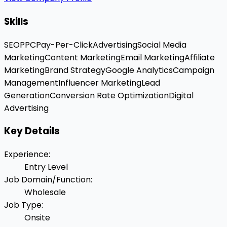
Skills
SEO
PPC
Pay-Per-Click
Advertising
Social Media
Marketing
Content Marketing
Email Marketing
Affiliate
Marketing
Brand Strategy
Google Analytics
Campaign
Management
Influencer Marketing
Lead
Generation
Conversion Rate Optimization
Digital
Advertising
Key Details
Experience
:
Entry Level
Job Domain/Function
:
Wholesale
Job Type
:
Onsite