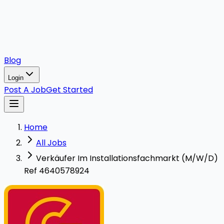
Blog
Login
Post A Job
Get Started
Home
All Jobs
Verkäufer Im Installationsfachmarkt (M/W/D)
Ref 4640578924