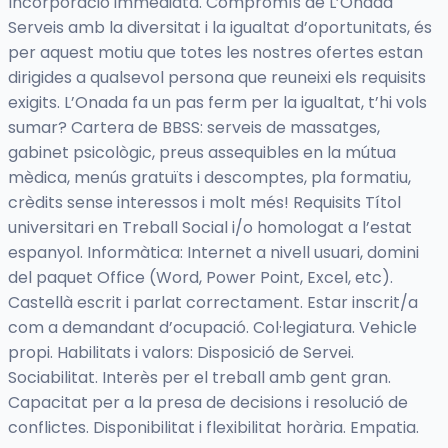
Incorporació immediata. Compromís de L’Onada
Serveis amb la diversitat i la igualtat d’oportunitats, és
per aquest motiu que totes les nostres ofertes estan
dirigides a qualsevol persona que reuneixi els requisits
exigits. L’Onada fa un pas ferm per la igualtat, t’hi vols
sumar? Cartera de BBSS: serveis de massatges,
gabinet psicològic, preus assequibles en la mútua
mèdica, menús gratuïts i descomptes, pla formatiu,
crèdits sense interessos i molt més! Requisits Títol
universitari en Treball Social i/o homologat a l’estat
espanyol. Informàtica: Internet a nivell usuari, domini
del paquet Office (Word, Power Point, Excel, etc).
Castellà escrit i parlat correctament. Estar inscrit/a
com a demandant d’ocupació. Col·legiatura. Vehicle
propi. Habilitats i valors: Disposició de Servei.
Sociabilitat. Interès per el treball amb gent gran.
Capacitat per a la presa de decisions i resolució de
conflictes. Disponibilitat i flexibilitat horària. Empatia.