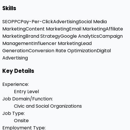
Skills
SEO
PPC
Pay-Per-Click
Advertising
Social Media
Marketing
Content Marketing
Email Marketing
Affiliate
Marketing
Brand Strategy
Google Analytics
Campaign
Management
Influencer Marketing
Lead
Generation
Conversion Rate Optimization
Digital
Advertising
Key Details
Experience
:
Entry Level
Job Domain/Function
:
Civic and Social Organizations
Job Type
:
Onsite
Employment Type
: