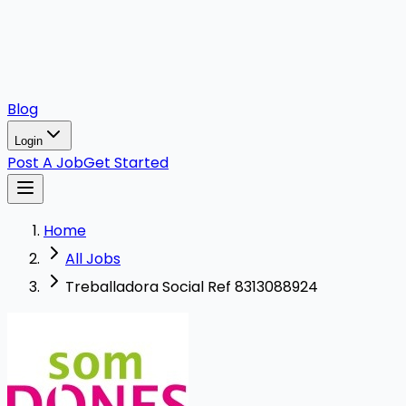
Blog
Login
Post A Job
Get Started
Home
All Jobs
Treballadora Social Ref 8313088924