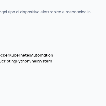
ogni tipo di dispositivo elettronico e meccanico in
ocker
Kubernetes
Automation
Scripting
Python
Shell
System