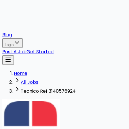
Blog
Login
Post A Job
Get Started
Home
All Jobs
Tecnico Ref 3140576924