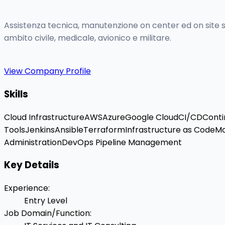
Assistenza tecnica, manutenzione on center ed on site sul 
ambito civile, medicale, avionico e militare.
View Company Profile
Skills
Cloud Infrastructure
AWS
Azure
Google Cloud
CI/CD
Conti
Tools
Jenkins
Ansible
Terraform
Infrastructure as Code
Mo
Administration
DevOps Pipeline Management
Key Details
Experience
:
Entry Level
Job Domain/Function
: