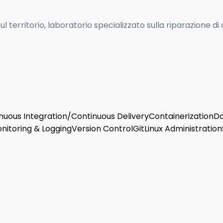
territorio, laboratorio specializzato sulla riparazione di 
nuous Integration/Continuous Delivery
Containerization
D
nitoring & Logging
Version Control
Git
Linux Administration