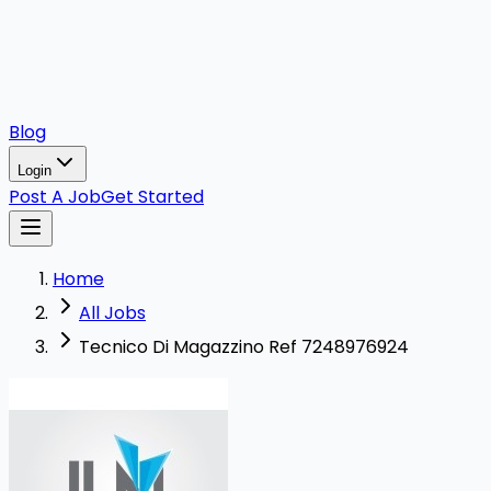
Blog
Login
Post A Job
Get Started
Home
All Jobs
Tecnico Di Magazzino Ref 7248976924