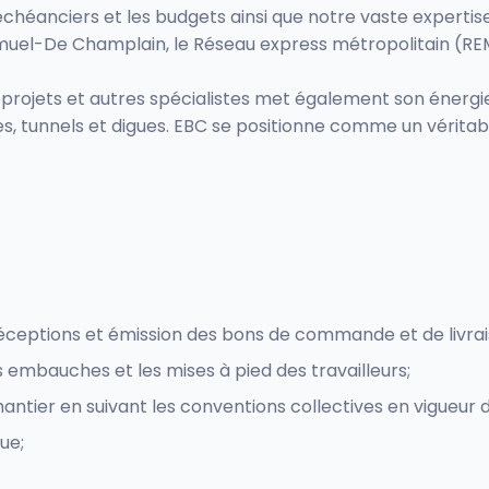
 échéanciers et les budgets ainsi que notre vaste expert
muel-De Champlain, le Réseau express métropolitain (REM
projets et autres spécialistes met également son énergie 
s, tunnels et digues. EBC se positionne comme un véritabl
s réceptions et émission des bons de commande et de livr
es embauches et les mises à pied des travailleurs;
ntier en suivant les conventions collectives en vigueur da
ue;