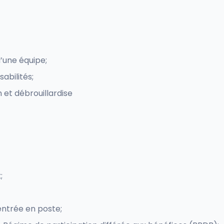
d’une équipe;
abilités;
 et débrouillardise
;
ntrée en poste;