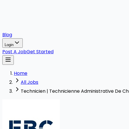
Blog
Login
Post A Job
Get Started
Home
All Jobs
Technicien | Technicienne Administrative De Cha