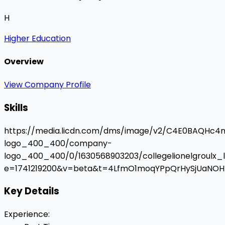
H
Higher Education
Overview
View Company Profile
Skills
https://media.licdn.com/dms/image/v2/C4E0BAQH
logo_400_400/company-
logo_400_400/0/1630568903203/collegelionelgroulx_
e=1741219200&v=beta&t=4LfmO1moqYPpQrHySjUaN
Key Details
Experience
: