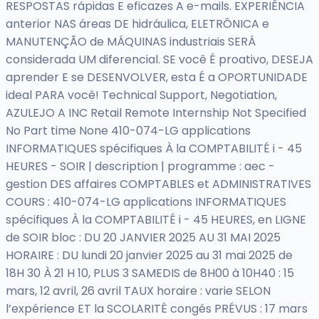
RESPOSTAS rápidas E eficazes A e-mails. EXPERIÊNCIA
anterior NAS áreas DE hidráulica, ELETRÔNICA e
MANUTENÇÃO de MÁQUINAS industriais SERÁ
considerada UM diferencial. SE você É proativo, DESEJA
aprender E se DESENVOLVER, esta É a OPORTUNIDADE
ideal PARA você! Technical Support, Negotiation,
AZULEJO A INC Retail Remote Internship Not Specified
No Part time None 410-074-LG applications
INFORMATIQUES spécifiques À la COMPTABILITÉ i - 45
HEURES - SOIR | description | programme : aec -
gestion DES affaires COMPTABLES et ADMINISTRATIVES
COURS : 410-074-LG applications INFORMATIQUES
spécifiques À la COMPTABILITÉ i - 45 HEURES, en LIGNE
de SOIR bloc : DU 20 JANVIER 2025 AU 31 MAI 2025
HORAIRE : DU lundi 20 janvier 2025 au 31 mai 2025 de
18H 30 À 21 H 10, PLUS 3 SAMEDIS de 8H00 à 10H40 : 15
mars, 12 avril, 26 avril TAUX horaire : varie SELON
l’expérience ET la SCOLARITÉ congés PRÉVUS : 17 mars