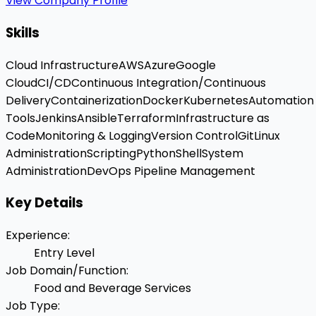
View Company Profile
Skills
Cloud Infrastructure
AWS
Azure
Google
Cloud
CI/CD
Continuous Integration/Continuous
Delivery
Containerization
Docker
Kubernetes
Automation
Tools
Jenkins
Ansible
Terraform
Infrastructure as
Code
Monitoring & Logging
Version Control
Git
Linux
Administration
Scripting
Python
Shell
System
Administration
DevOps Pipeline Management
Key Details
Experience
:
Entry Level
Job Domain/Function
:
Food and Beverage Services
Job Type
: