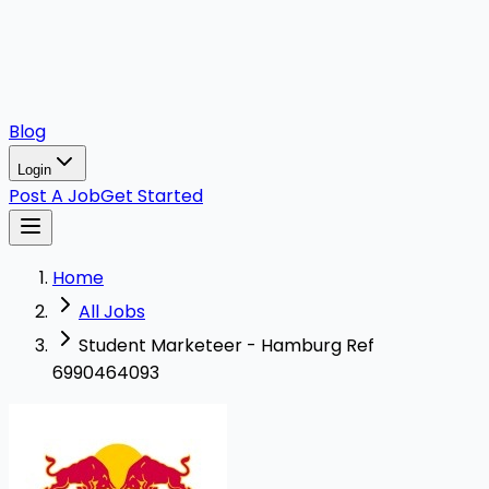
Blog
Login
Post A Job
Get Started
Home
All Jobs
Student Marketeer - Hamburg Ref
6990464093