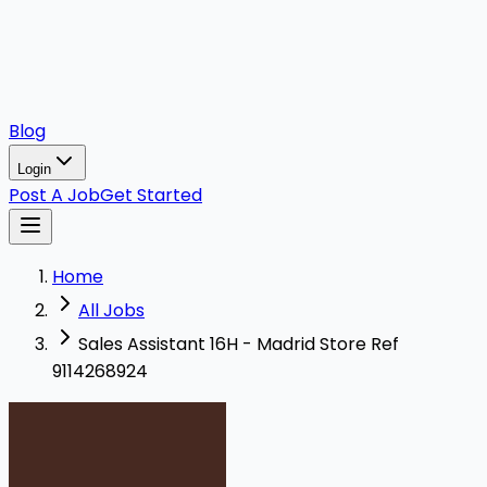
Blog
Login
Post A Job
Get Started
Home
All Jobs
Sales Assistant 16H - Madrid Store Ref
9114268924