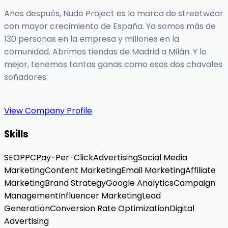
Años después, Nude Project es la marca de streetwear
con mayor crecimiento de España. Ya somos más de
130 personas en la empresa y millones en la
comunidad. Abrimos tiendas de Madrid a Milán. Y lo
mejor, tenemos tantas ganas como esos dos chavales
soñadores.
View Company Profile
Skills
SEO
PPC
Pay-Per-Click
Advertising
Social Media
Marketing
Content Marketing
Email Marketing
Affiliate
Marketing
Brand Strategy
Google Analytics
Campaign
Management
Influencer Marketing
Lead
Generation
Conversion Rate Optimization
Digital
Advertising