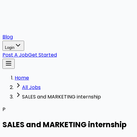
Blog
Login
Post A Job
Get Started
Home
All Jobs
SALES and MARKETING internship
P
SALES and MARKETING internship