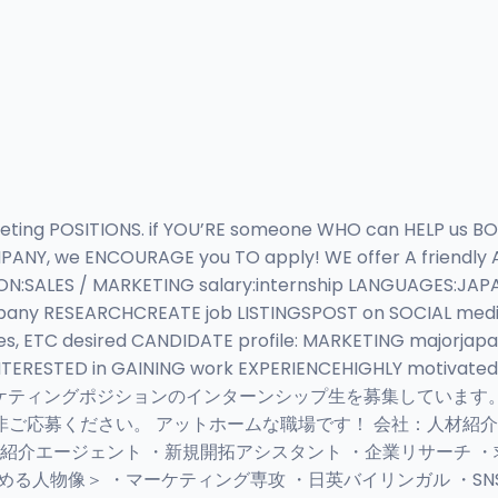
ing POSITIONS. if YOU’RE someone WHO can HELP us BOOST
MPANY, we ENCOURAGE you TO apply! WE offer A friendl
:SALES / MARKETING salary:internship LANGUAGES:JAPANE
ny RESEARCHCREATE job LISTINGSPOST on SOCIAL media,
, ETC desired CANDIDATE profile: MARKETING majorjapa
ERESTED in GAINING work EXPERIENCEHIGHLY motivated
、セールス/マーケティングポジションのインターンシップ生を募集して
ご応募ください。 アットホームな職場です！ 会社：人材紹
介エージェント ・新規開拓アシスタント ・企業リサーチ ・求
＜求める人物像＞ ・マーケティング専攻 ・日英バイリンガル ・