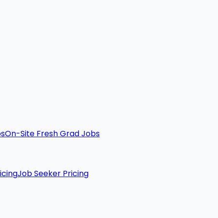
bs
On-Site Fresh Grad Jobs
icing
Job Seeker Pricing