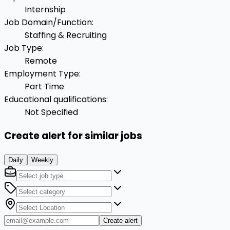
Internship
Job Domain/Function
:
Staffing & Recruiting
Job Type
:
Remote
Employment Type
:
Part Time
Educational qualifications
:
Not Specified
Create alert for similar jobs
Daily
Weekly
Create alert