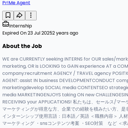
Pr!Me Agent
Internship
Expired On 23 Jul 2025
2 years ago
About the Job
WE are CURRENTLY seeking INTERNS for OUR sales/market
marketing, OR is LOOKING to GAIN experience AT a CO
company:recruitment AGENCY / TRAVEL agency POSITION
AGENT: assist IN business DEVELOPMENTCONDUCT compa
marketingdevelop SOCIAL media CONTENTSEO strategies
media MARKETINGENJOYS taking ON new CHALLENGESINT
RECEIVING your APPLICATIONS! 私たちは
マーケティングが得意な方、企業での経験を積みたい方、是非
インターンシップ使用言語：日本語／英語 ＜職務内容＞ 人材紹
マーケティング ・snsコンテンツ考案 ・SEO対策 など 