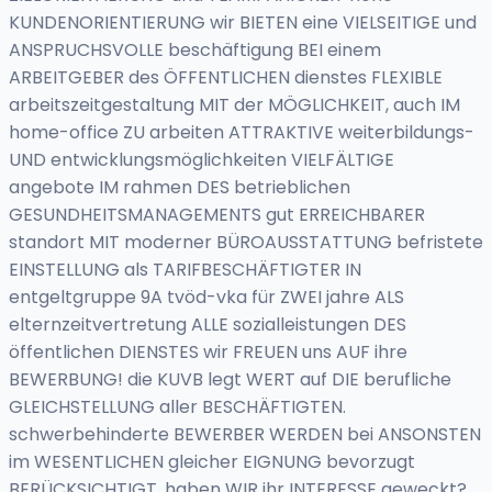
KUNDENORIENTIERUNG wir BIETEN eine VIELSEITIGE und
ANSPRUCHSVOLLE beschäftigung BEI einem
ARBEITGEBER des ÖFFENTLICHEN dienstes FLEXIBLE
arbeitszeitgestaltung MIT der MÖGLICHKEIT, auch IM
home-office ZU arbeiten ATTRAKTIVE weiterbildungs-
UND entwicklungsmöglichkeiten VIELFÄLTIGE
angebote IM rahmen DES betrieblichen
GESUNDHEITSMANAGEMENTS gut ERREICHBARER
standort MIT moderner BÜROAUSSTATTUNG befristete
EINSTELLUNG als TARIFBESCHÄFTIGTER IN
entgeltgruppe 9A tvöd-vka für ZWEI jahre ALS
elternzeitvertretung ALLE sozialleistungen DES
öffentlichen DIENSTES wir FREUEN uns AUF ihre
BEWERBUNG! die KUVB legt WERT auf DIE berufliche
GLEICHSTELLUNG aller BESCHÄFTIGTEN.
schwerbehinderte BEWERBER WERDEN bei ANSONSTEN
im WESENTLICHEN gleicher EIGNUNG bevorzugt
BERÜCKSICHTIGT. haben WIR ihr INTERESSE geweckt?