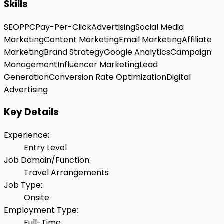
Skills
SEO
PPC
Pay-Per-Click
Advertising
Social Media
Marketing
Content Marketing
Email Marketing
Affiliate
Marketing
Brand Strategy
Google Analytics
Campaign
Management
Influencer Marketing
Lead
Generation
Conversion Rate Optimization
Digital
Advertising
Key Details
Experience
:
Entry Level
Job Domain/Function
:
Travel Arrangements
Job Type
:
Onsite
Employment Type
:
Full-Time