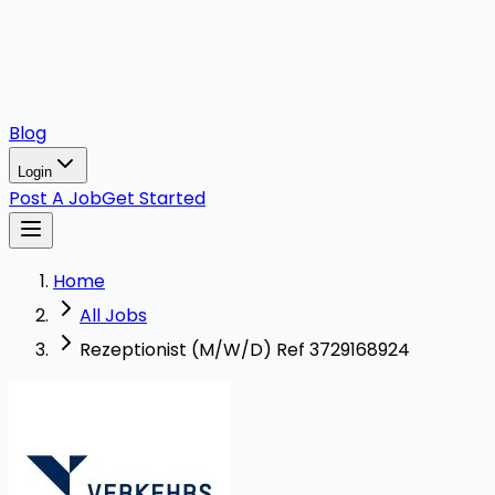
Blog
Login
Post A Job
Get Started
Home
All Jobs
Rezeptionist (M/W/D) Ref 3729168924