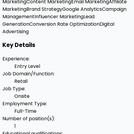
Marketing
Content Marketing
Email Marketing
Affiliate
Marketing
Brand Strategy
Google Analytics
Campaign
Management
Influencer Marketing
Lead
Generation
Conversion Rate Optimization
Digital
Advertising
Key Details
Experience
:
Entry Level
Job Domain/Function
:
Retail
Job Type
:
Onsite
Employment Type
:
Full-Time
Number of position(s)
:
1
Educational qualifications
: