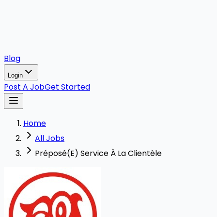
Blog
Login
Post A Job
Get Started
Home
All Jobs
Préposé(E) Service À La Clientèle