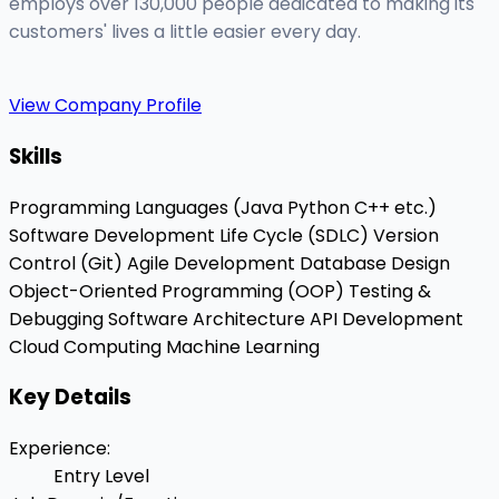
employs over 130,000 people dedicated to making its
customers' lives a little easier every day.
View Company Profile
Skills
Programming Languages (Java
Python
C++
etc.)
Software Development Life Cycle (SDLC)
Version
Control (Git)
Agile Development
Database Design
Object-Oriented Programming (OOP)
Testing &
Debugging
Software Architecture
API Development
Cloud Computing
Machine Learning
Key Details
Experience
:
Entry Level