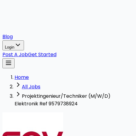
Blog
Login
Post A Job
Get Started
Home
All Jobs
Projektingenieur/Techniker (M/W/D)
Elektronik Ref 9579738924