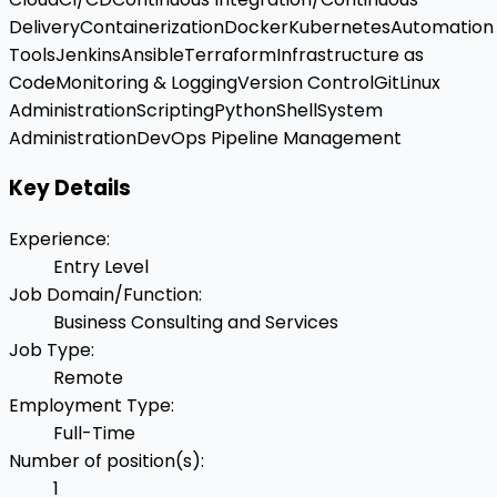
Delivery
Containerization
Docker
Kubernetes
Automation
Tools
Jenkins
Ansible
Terraform
Infrastructure as
Code
Monitoring & Logging
Version Control
Git
Linux
Administration
Scripting
Python
Shell
System
Administration
DevOps Pipeline Management
Key Details
Experience
:
Entry Level
Job Domain/Function
:
Business Consulting and Services
Job Type
:
Remote
Employment Type
:
Full-Time
Number of position(s)
:
1