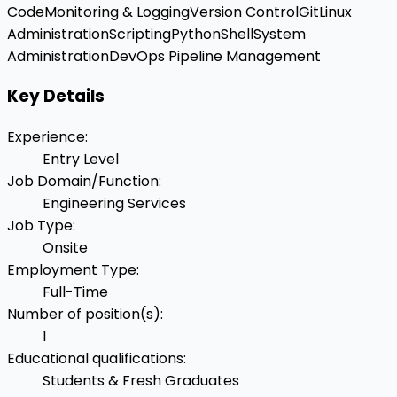
Code
Monitoring & Logging
Version Control
Git
Linux
Administration
Scripting
Python
Shell
System
Administration
DevOps Pipeline Management
Key Details
Experience
:
Entry Level
Job Domain/Function
:
Engineering Services
Job Type
:
Onsite
Employment Type
:
Full-Time
Number of position(s)
:
1
Educational qualifications
:
Students & Fresh Graduates