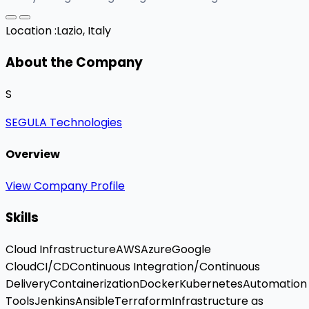
Location :
Lazio, Italy
About the Company
S
SEGULA Technologies
Overview
View Company Profile
Skills
Cloud Infrastructure
AWS
Azure
Google
Cloud
CI/CD
Continuous Integration/Continuous
Delivery
Containerization
Docker
Kubernetes
Automation
Tools
Jenkins
Ansible
Terraform
Infrastructure as