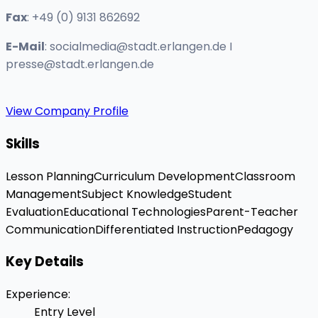
Fax
: +49 (0) 9131 862692
E-Mail
:
socialmedia@stadt.erlangen.de
I
presse@stadt.erlangen.de
View Company Profile
Skills
Lesson Planning
Curriculum Development
Classroom
Management
Subject Knowledge
Student
Evaluation
Educational Technologies
Parent-Teacher
Communication
Differentiated Instruction
Pedagogy
Key Details
Experience
:
Entry Level