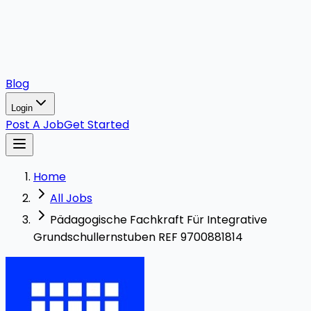
Blog
Login
Post A Job
Get Started
Home
All Jobs
Pädagogische Fachkraft Für Integrative
Grundschullernstuben REF 9700881814