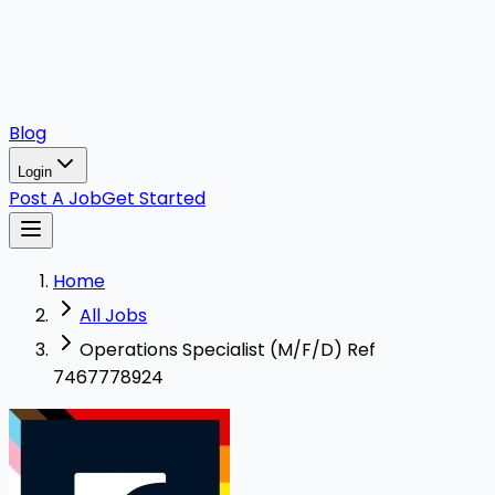
Blog
Login
Post A Job
Get Started
Home
All Jobs
Operations Specialist (M/F/D) Ref
7467778924