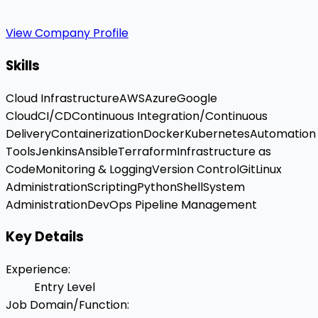
View Company Profile
Skills
Cloud Infrastructure
AWS
Azure
Google
Cloud
CI/CD
Continuous Integration/Continuous
Delivery
Containerization
Docker
Kubernetes
Automation
Tools
Jenkins
Ansible
Terraform
Infrastructure as
Code
Monitoring & Logging
Version Control
Git
Linux
Administration
Scripting
Python
Shell
System
Administration
DevOps Pipeline Management
Key Details
Experience
:
Entry Level
Job Domain/Function
: