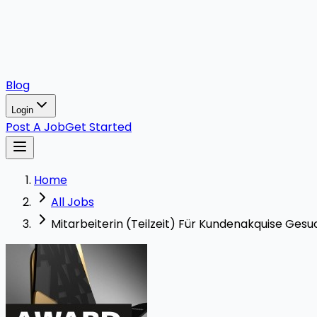
Blog
Login
Post A Job
Get Started
Home
All Jobs
Mitarbeiterin (Teilzeit) Für Kundenakquise Ges