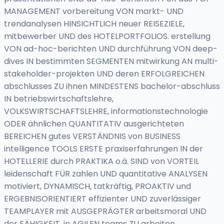
MANAGEMENT vorbereitung VON markt- UND
trendanalysen HINSICHTLICH neuer REISEZIELE,
mitbewerber UND des HOTELPORTFOLIOS. erstellung
VON ad-hoc-berichten UND durchführung VON deep-
dives IN bestimmten SEGMENTEN mitwirkung AN multi-
stakeholder-projekten UND deren ERFOLGREICHEN
abschlusses ZU ihnen MINDESTENS bachelor-abschluss
IN betriebswirtschaftslehre,
VOLKSWIRTSCHAFTSLEHRE, informationstechnologie
ODER ähnlichen QUANTITATIV ausgerichteten
BEREICHEN gutes VERSTÄNDNIS von BUSINESS
intelligence TOOLS ERSTE praxiserfahrungen IN der
HOTELLERIE durch PRAKTIKA o.ä. SIND von VORTEIL
leidenschaft FÜR zahlen UND quantitative ANALYSEN
motiviert, DYNAMISCH, tatkräftig, PROAKTIV und
ERGEBNISORIENTIERT effizienter UND zuverlässiger
TEAMPLAYER mit AUSGEPRÄGTER arbeitsmoral UND
der FÄHIGKEIT, in AGILEN teams ZU arbeiten