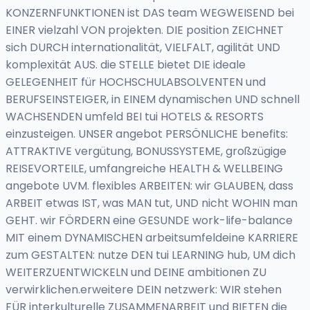
KONZERNFUNKTIONEN ist DAS team WEGWEISEND bei
EINER vielzahl VON projekten. DIE position ZEICHNET
sich DURCH internationalität, VIELFALT, agilität UND
komplexität AUS. die STELLE bietet DIE ideale
GELEGENHEIT für HOCHSCHULABSOLVENTEN und
BERUFSEINSTEIGER, in EINEM dynamischen UND schnell
WACHSENDEN umfeld BEI tui HOTELS & RESORTS
einzusteigen. UNSER angebot PERSÖNLICHE benefits:
ATTRAKTIVE vergütung, BONUSSYSTEME, großzügige
REISEVORTEILE, umfangreiche HEALTH & WELLBEING
angebote UVM. flexibles ARBEITEN: wir GLAUBEN, dass
ARBEIT etwas IST, was MAN tut, UND nicht WOHIN man
GEHT. wir FÖRDERN eine GESUNDE work-life-balance
MIT einem DYNAMISCHEN arbeitsumfeldeine KARRIERE
zum GESTALTEN: nutze DEN tui LEARNING hub, UM dich
WEITERZUENTWICKELN und DEINE ambitionen ZU
verwirklichen.erweitere DEIN netzwerk: WIR stehen
FÜR interkulturelle ZUSAMMENARBEIT und BIETEN die