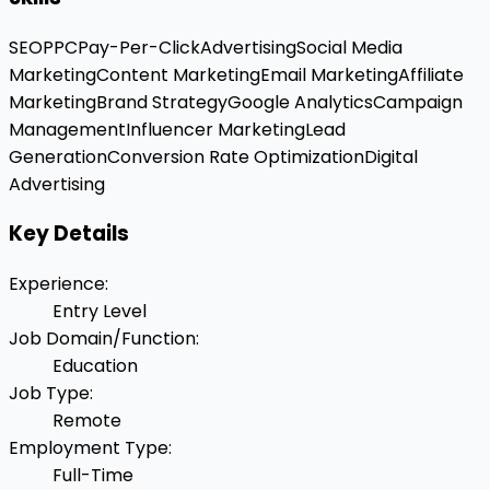
SEO
PPC
Pay-Per-Click
Advertising
Social Media
Marketing
Content Marketing
Email Marketing
Affiliate
Marketing
Brand Strategy
Google Analytics
Campaign
Management
Influencer Marketing
Lead
Generation
Conversion Rate Optimization
Digital
Advertising
Key Details
Experience
:
Entry Level
Job Domain/Function
:
Education
Job Type
:
Remote
Employment Type
:
Full-Time