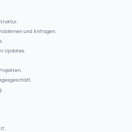
truktur.
Problemen und Anfragen.
e.
on Updates.
rojekten.
agesgeschäft.
g.
IT.