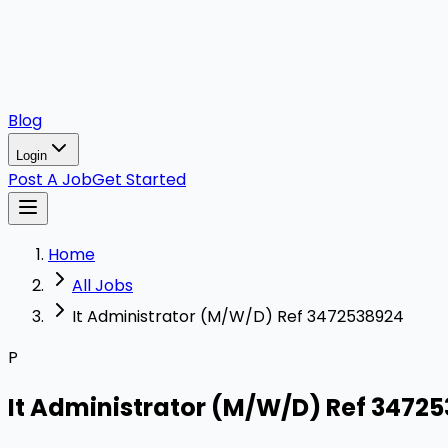
Blog
Login
Post A Job
Get Started
Home
All Jobs
It Administrator (M/W/D) Ref 3472538924
P
It Administrator (M/W/D) Ref 3472