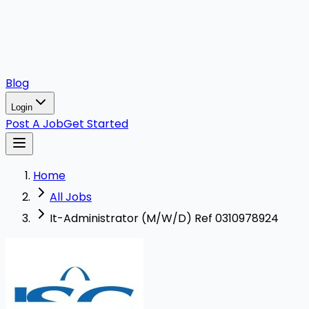
Blog
Login
Post A Job
Get Started
Home
All Jobs
It-Administrator (M/W/D) Ref 0310978924