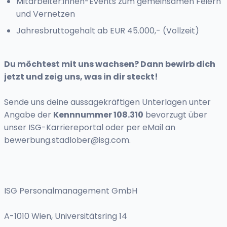
Mitarbeiter:innen-Events zum gemeinsamen Feiern
und Vernetzen
Jahresbruttogehalt ab EUR 45.000,- (Vollzeit)
Du möchtest mit uns wachsen? Dann bewirb dich
jetzt und zeig uns, was in dir steckt!
Sende uns deine aussagekräftigen Unterlagen unter
Angabe der
Kennnummer 108.310
bevorzugt über
unser ISG-Karriereportal oder per eMail an
bewerbung.stadlober@isg.com
.
ISG Personalmanagement GmbH
A-1010 Wien, Universitätsring 14