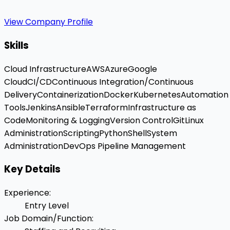
View Company Profile
Skills
Cloud Infrastructure
AWS
Azure
Google
Cloud
CI/CD
Continuous Integration/Continuous
Delivery
Containerization
Docker
Kubernetes
Automation
Tools
Jenkins
Ansible
Terraform
Infrastructure as
Code
Monitoring & Logging
Version Control
Git
Linux
Administration
Scripting
Python
Shell
System
Administration
DevOps Pipeline Management
Key Details
Experience
:
Entry Level
Job Domain/Function
: