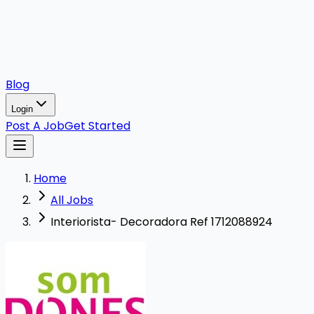
Blog
Login
Post A Job
Get Started
Home
All Jobs
Interiorista- Decoradora Ref 1712088924