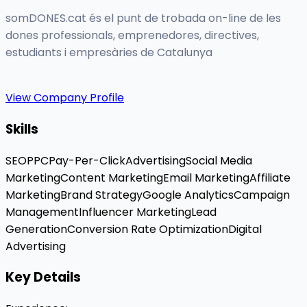
somDONES.cat és el punt de trobada on-line de les
dones professionals, emprenedores, directives,
estudiants i empresàries de Catalunya
View Company Profile
Skills
SEO
PPC
Pay-Per-Click
Advertising
Social Media
Marketing
Content Marketing
Email Marketing
Affiliate
Marketing
Brand Strategy
Google Analytics
Campaign
Management
Influencer Marketing
Lead
Generation
Conversion Rate Optimization
Digital
Advertising
Key Details