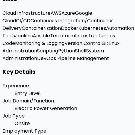
Cloud Infrastructure
AWS
Azure
Google
Cloud
CI/CD
Continuous Integration/Continuous
Delivery
Containerization
Docker
Kubernetes
Automation
Tools
Jenkins
Ansible
Terraform
Infrastructure as
Code
Monitoring & Logging
Version Control
Git
Linux
Administration
Scripting
Python
Shell
System
Administration
DevOps Pipeline Management
Key Details
Experience
:
Entry Level
Job Domain/Function
:
Electric Power Generation
Job Type
:
Onsite
Employment Type
: