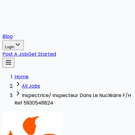
Blog
Login
Post A Job
Get Started
Home
All Jobs
Inspectrice/ Inspecteur Dans Le Nucléaire F/H
Ref 5930548824