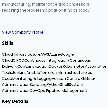
manufacturing, maintenance and concessions,
reaching the leadership position it holds today.
View Company Profile
Skills
Cloud Infrastructure
AWS
Azure
Google
Cloud
CI/CD
Continuous Integration/Continuous
Delivery
Containerization
Docker
Kubernetes
Automation
Tools
Jenkins
Ansible
Terraform
Infrastructure as
Code
Monitoring & Logging
Version Control
Git
Linux
Administration
Scripting
Python
Shell
System
Administration
DevOps Pipeline Management
Key Details