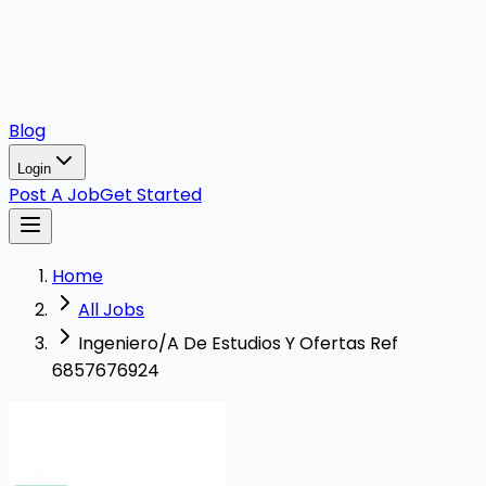
Blog
Login
Post A Job
Get Started
Home
All Jobs
Ingeniero/A De Estudios Y Ofertas Ref
6857676924