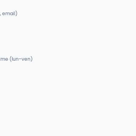
, email)
time (lun–ven)