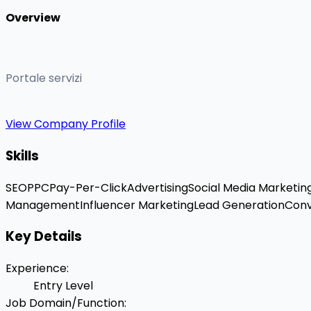
Overview
Portale servizi
View Company Profile
Skills
SEO
PPC
Pay-Per-Click
Advertising
Social Media Marketin
Management
Influencer Marketing
Lead Generation
Conv
Key Details
Experience
:
Entry Level
Job Domain/Function
: