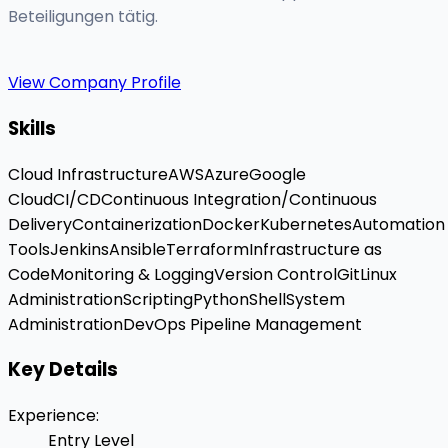
Beteiligungen tätig.
View Company Profile
Skills
Cloud Infrastructure
AWS
Azure
Google
Cloud
CI/CD
Continuous Integration/Continuous
Delivery
Containerization
Docker
Kubernetes
Automation
Tools
Jenkins
Ansible
Terraform
Infrastructure as
Code
Monitoring & Logging
Version Control
Git
Linux
Administration
Scripting
Python
Shell
System
Administration
DevOps Pipeline Management
Key Details
Experience
:
Entry Level