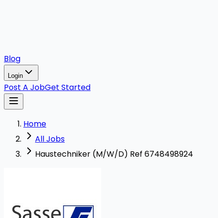
Blog
Login
Post A Job
Get Started
Home
All Jobs
Haustechniker (M/W/D) Ref 6748498924