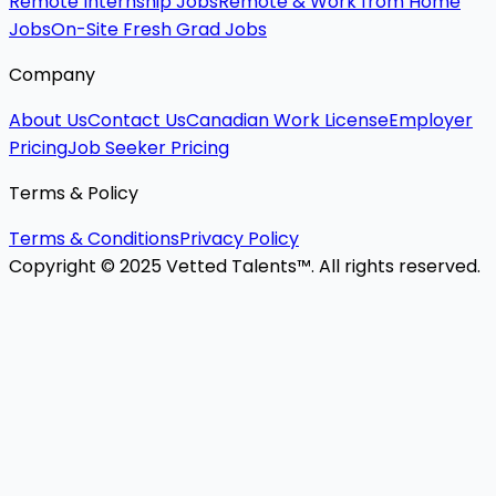
Remote Internship Jobs
Remote & Work from Home
Jobs
On-Site Fresh Grad Jobs
Company
About Us
Contact Us
Canadian Work License
Employer
Pricing
Job Seeker Pricing
Terms & Policy
Terms & Conditions
Privacy Policy
Copyright © 2025 Vetted Talents™. All rights reserved.