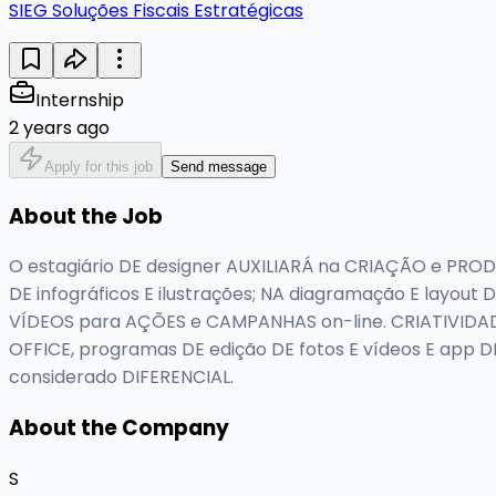
SIEG Soluções Fiscais Estratégicas
Internship
2 years ago
Apply for this job
Send message
About the Job
O estagiário DE designer AUXILIARÁ na CRIAÇÃO e PRO
DE infográficos E ilustrações; NA diagramação E layo
VÍDEOS para AÇÕES e CAMPANHAS on-line. CRIATIVIDAD
OFFICE, programas DE edição DE fotos E vídeos E app 
considerado DIFERENCIAL.
About the Company
S