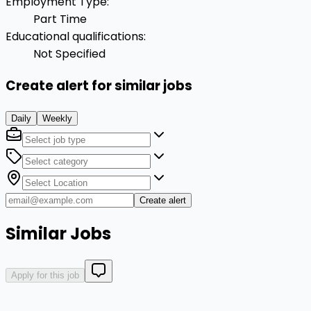
Employment Type
:
Part Time
Educational qualifications
:
Not Specified
Create alert for similar jobs
Daily
Weekly
Create alert
Similar Jobs
Apply for this job