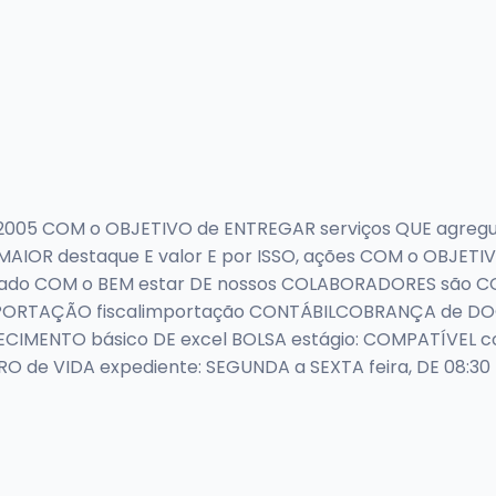
2005 COM o OBJETIVO de ENTREGAR serviços QUE agreg
AIOR destaque E valor E por ISSO, ações COM o OBJET
ado COM o BEM estar DE nossos COLABORADORES são C
MPORTAÇÃO fiscalimportação CONTÁBILCOBRANÇA de DO
ECIMENTO básico DE excel BOLSA estágio: COMPATÍVEL c
e VIDA expediente: SEGUNDA a SEXTA feira, DE 08:30 ÀS