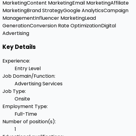
Marketing
Content Marketing
Email Marketing
Affiliate
Marketing
Brand Strategy
Google Analytics
Campaign
Management
Influencer Marketing
Lead
Generation
Conversion Rate Optimization
Digital
Advertising
Key Details
Experience
:
Entry Level
Job Domain/Function
:
Advertising Services
Job Type
:
Onsite
Employment Type
:
Full-Time
Number of position(s)
:
1