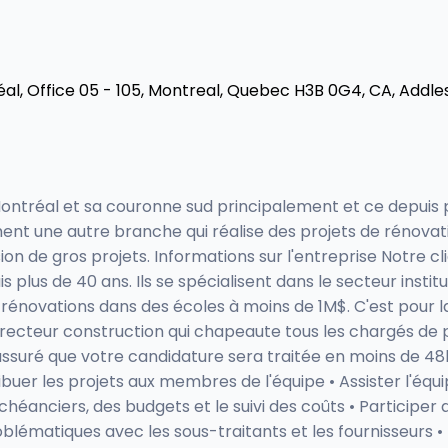
l, Office 05 - 105, Montreal, Quebec H3B 0G4, CA, Addle
ontréal et sa couronne sud principalement et ce depuis pl
ement une autre branche qui réalise des projets de rénovat
ion de gros projets. Informations sur l'entreprise Notre c
lus de 40 ans. Ils se spécialisent dans le secteur institut
énovations dans des écoles à moins de 1M$. C'est pour la 
directeur construction qui chapeaute tous les chargés de p
 assuré que votre candidature sera traitée en moins de 48
ibuer les projets aux membres de l'équipe • Assister l'équip
échéanciers, des budgets et le suivi des coûts • Participer
blématiques avec les sous-traitants et les fournisseurs 