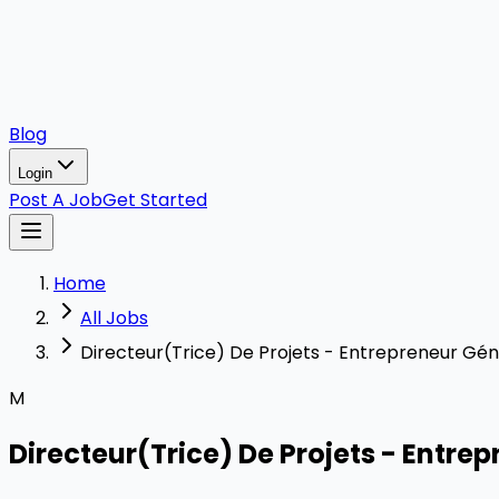
Blog
Login
Post A Job
Get Started
Home
All Jobs
Directeur(Trice) De Projets - Entrepreneur Gén
M
Directeur(Trice) De Projets - Entre