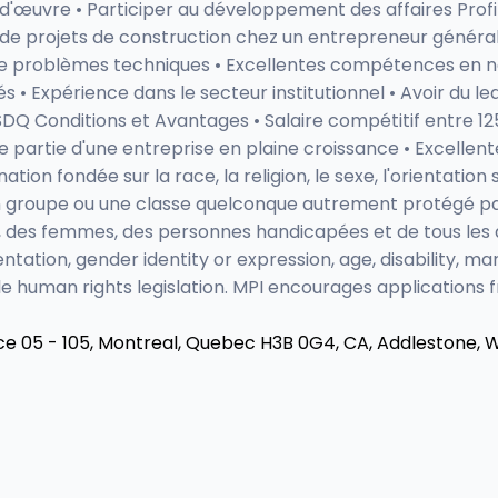
n d'œuvre • Participer au développement des affaires Prof
n de projets de construction chez un entrepreneur généra
e problèmes techniques • Excellentes compétences en né
 • Expérience dans le secteur institutionnel • Avoir du le
BSDQ Conditions et Avantages • Salaire compétitif entre 1
ire partie d'une entreprise en plaine croissance • Excellen
on fondée sur la race, la religion, le sexe, l'orientation se
ns un groupe ou une classe quelconque autrement protégé pa
 des femmes, des personnes handicapées et de tous les au
entation, gender identity or expression, age, disability, mar
 human rights legislation. MPI encourages applications f
e 05 - 105, Montreal, Quebec H3B 0G4, CA,
Addlestone, 