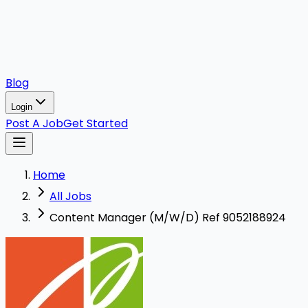
Blog
Login
Post A Job
Get Started
Home
All Jobs
Content Manager (M/W/D) Ref 9052188924