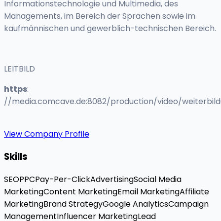
Informationstechnologie und Multimedia, des
Managements, im Bereich der Sprachen sowie im
kaufmännischen und gewerblich-technischen Bereich.
LEITBILD
https
:
//media.comcave.de:8082/production/video/weiterbi
View Company Profile
Skills
SEO
PPC
Pay-Per-Click
Advertising
Social Media
Marketing
Content Marketing
Email Marketing
Affiliate
Marketing
Brand Strategy
Google Analytics
Campaign
Management
Influencer Marketing
Lead