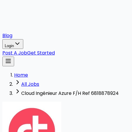
Blog
Login
Post A Job
Get Started
Home
All Jobs
Cloud Ingénieur Azure F/H Ref 6818878924