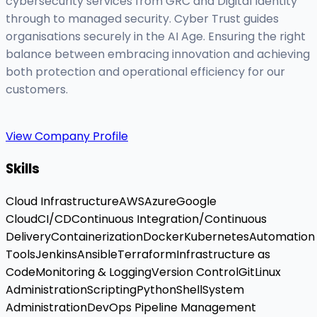
cybersecurity services from GRC and Digital Identity
through to managed security. Cyber Trust guides
organisations securely in the AI Age. Ensuring the right
balance between embracing innovation and achieving
both protection and operational efficiency for our
customers.
View Company Profile
Skills
Cloud Infrastructure
AWS
Azure
Google
Cloud
CI/CD
Continuous Integration/Continuous
Delivery
Containerization
Docker
Kubernetes
Automation
Tools
Jenkins
Ansible
Terraform
Infrastructure as
Code
Monitoring & Logging
Version Control
Git
Linux
Administration
Scripting
Python
Shell
System
Administration
DevOps Pipeline Management