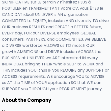
SIGNIFICATIVE sur LE terrain ? n'hésitez PLUS à
POSTULER en TRANSMETTANT votre CV, vous ÊTES le
CANDIDAT idéal! UNILEVER is AN organisation
COMMITTED to EQUITY, inclusion AND diversity TO drive
OUR business RESULTS and CREATE a BETTER future,
EVERY day, FOR our DIVERSE employees, GLOBAL
consumers, PARTNERS, and COMMUNITIES. we BELIEVE
a DIVERSE workforce ALLOWS us TO match OUR
growth AMBITIONS and DRIVE inclusion ACROSS the
BUSINESS. at UNILEVER we ARE interested IN every
INDIVIDUAL bringing THEIR ‘whole SELF’ to WORK and
THIS includes YOU! thus IF you REQUIRE any SUPPORT or
ACCESS requirements, WE encourage YOU to ADVISE
us AT the TIME of YOUR application SO that WE can
SUPPORT you THROUGH your RECRUITMENT journey.
About the Company