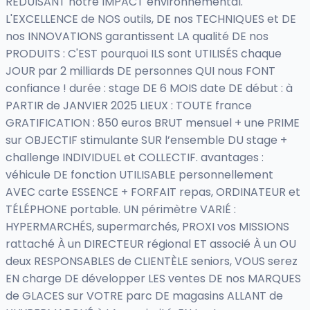
RÉDUISANT notre IMPACT environnemental.
L'EXCELLENCE de NOS outils, DE nos TECHNIQUES et DE
nos INNOVATIONS garantissent LA qualité DE nos
PRODUITS : C'EST pourquoi ILS sont UTILISÉS chaque
JOUR par 2 milliards DE personnes QUI nous FONT
confiance ! durée : stage DE 6 MOIS date DE début : à
PARTIR de JANVIER 2025 LIEUX : TOUTE france
GRATIFICATION : 850 euros BRUT mensuel + une PRIME
sur OBJECTIF stimulante SUR l’ensemble DU stage +
challenge INDIVIDUEL et COLLECTIF. avantages :
véhicule DE fonction UTILISABLE personnellement
AVEC carte ESSENCE + FORFAIT repas, ORDINATEUR et
TÉLÉPHONE portable. UN périmètre VARIÉ :
HYPERMARCHÉS, supermarchés, PROXI vos MISSIONS
rattaché À un DIRECTEUR régional ET associé À un OU
deux RESPONSABLES de CLIENTÈLE seniors, VOUS serez
EN charge DE développer LES ventes DE nos MARQUES
de GLACES sur VOTRE parc DE magasins ALLANT de