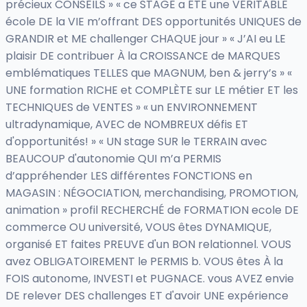
précieux CONSEILS » « ce STAGE a ÉTÉ une VÉRITABLE
école DE la VIE m’offrant DES opportunités UNIQUES de
GRANDIR et ME challenger CHAQUE jour » « J’AI eu LE
plaisir DE contribuer À la CROISSANCE de MARQUES
emblématiques TELLES que MAGNUM, ben & jerry’s » «
UNE formation RICHE et COMPLÈTE sur LE métier ET les
TECHNIQUES de VENTES » « un ENVIRONNEMENT
ultradynamique, AVEC de NOMBREUX défis ET
d'opportunités! » « UN stage SUR le TERRAIN avec
BEAUCOUP d'autonomie QUI m’a PERMIS
d’appréhender LES différentes FONCTIONS en
MAGASIN : NÉGOCIATION, merchandising, PROMOTION,
animation » profil RECHERCHÉ de FORMATION ecole DE
commerce OU université, VOUS êtes DYNAMIQUE,
organisé ET faites PREUVE d'un BON relationnel. VOUS
avez OBLIGATOIREMENT le PERMIS b. VOUS êtes À la
FOIS autonome, INVESTI et PUGNACE. vous AVEZ envie
DE relever DES challenges ET d'avoir UNE expérience