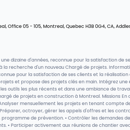
l, Office 05 - 105, Montreal, Quebec H3B 0G4, CA, Addle
e dizaine d'années, reconnue pour la satisfaction de ses 
 la recherche d'un nouveau Chargé de projets. Informatio
nue pour la satisfaction de ses clients et la réalisation 
rojets et propose des projets clés en main. Intégrez une 
es outils les plus récents et dans une ambiance de trava
rgé de projets en construction à Montreal. Missions En q
 Analyser mensuellement les projets en tenant compte des 
Préparer, octroyer, gérer les appels d'offres et les cont
té, programme de prévention. • Contrôler les demandes d
nts. • Participer activement aux réunions de chantier avec 