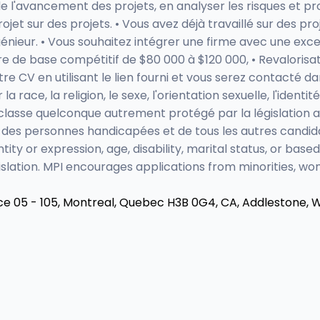
de l'avancement des projets, en analyser les risques et pr
t sur des projets. • Vous avez déjà travaillé sur des projet
génieur. • Vous souhaitez intégrer une firme avec une exc
re de base compétitif de $80 000 à $120 000, • Revalorisati
e CV en utilisant le lien fourni et vous serez contacté da
 race, la religion, le sexe, l'orientation sexuelle, l'identit
une classe quelconque autrement protégé par la législation
des personnes handicapées et de tous les autres candidat
ntity or expression, age, disability, marital status, or base
lation. MPI encourages applications from minorities, wome
e 05 - 105, Montreal, Quebec H3B 0G4, CA,
Addlestone, 