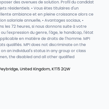
oposer des avenues de solution. Profil du candidat
s résidentiels. • Vous êtes titulaires d'un
ellente ambiance et en pleine croissance alors ce
on salariale annuelle, • Avantages sociaux, •
ns les 72 heures, si nous donnons suite à votre
é ou l'expression du genre, l'âge, le handicap, l'état
 applicable en matière de droits de l'homme. MPI
s qualifiés. MPI does not discriminate on the
d on an individual's status in any group or class
n, the disabled and all other qualified
Weybridge, United Kingdom, KT15 2QW