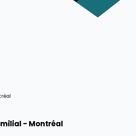
tréal
amilial - Montréal