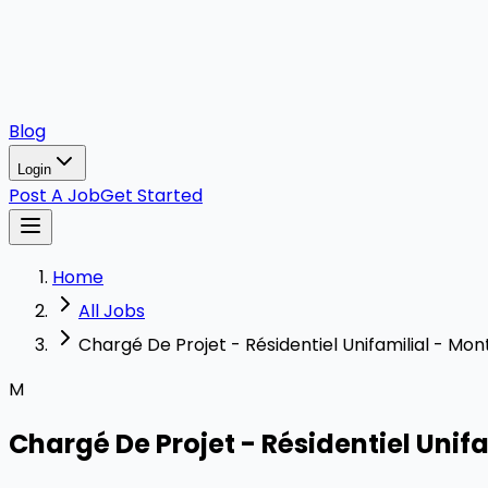
Blog
Login
Post A Job
Get Started
Home
All Jobs
Chargé De Projet - Résidentiel Unifamilial - Mon
M
Chargé De Projet - Résidentiel Unif