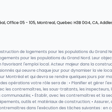
l, Office 05 - 105, Montreal, Quebec H3B 0G4, CA, Addle
onstruction de logements pour les populations du Grand Nor
logements pour les populations du Grand Nord. Leur object
 favorisant l'emploi local. Acteur majeur dans la constr
onnés qui oeuvre chaque jour pour dynamiser la vie locale
 sur Montréal et qui devra se rendre quelques jours par mo
es opérations votre rôle sera de : • Planifier et gérer l
les contremaîtres, les sous-traitants, les inspecteurs, le
communautés; • Établir, avec les contremaîtres et la sect
ipements, outils et matériaux de construction; • Assurer, a
s contremaîtres dans l'exécution des tâches suivantes : en