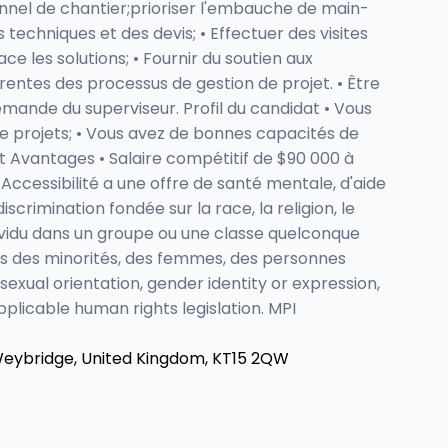
onnel de chantier;prioriser l'embauche de main-
 techniques et des devis; • Effectuer des visites
ce les solutions; • Fournir du soutien aux
érentes des processus de gestion de projet. • Être
emande du superviseur. Profil du candidat • Vous
e projets; • Vous avez de bonnes capacités de
 et Avantages • Salaire compétitif de $90 000 à
Accessibilité a une offre de santé mentale, d'aide
rimination fondée sur la race, la religion, le
n individu dans un groupe ou une classe quelconque
es des minorités, des femmes, des personnes
 sexual orientation, gender identity or expression,
pplicable human rights legislation. MPI
Weybridge, United Kingdom, KT15 2QW