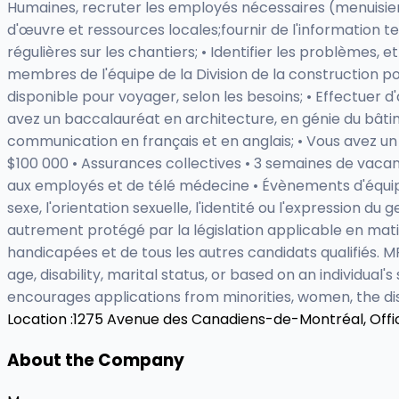
Humaines, recruter les employés nécessaires (menuisier
d'œuvre et ressources locales;fournir de l'information te
régulières sur les chantiers; • Identifier les problèmes, 
membres de l'équipe de la Division de la construction po
disponible pour voyager, selon les besoins; • Effectuer 
avez un baccalauréat en architecture, en génie du bâtim
communication en français et en anglais; • Vous avez un i
$100 000 • Assurances collectives • 3 semaines de vacanc
aux employés et de télé médecine • Évènements d'équipe •
sexe, l'orientation sexuelle, l'identité ou l'expression du 
autrement protégé par la législation applicable en mat
handicapées et de tous les autres candidats qualifiés. MPI
age, disability, marital status, or based on an individua
encourages applications from minorities, women, the dis
Location :
1275 Avenue des Canadiens-de-Montréal, Offic
About the Company