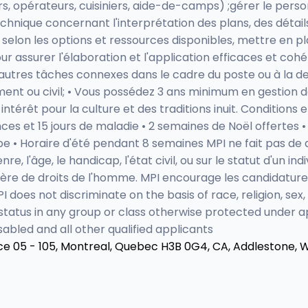
s, opérateurs, cuisiniers, aide-de-camps) ;gérer le pers
chnique concernant l'interprétation des plans, des détails
et selon les options et ressources disponibles, mettre en pla
ur assurer l'élaboration et l'application efficaces et coh
d'autres tâches connexes dans le cadre du poste ou à la d
ent ou civil; • Vous possédez 3 ans minimum en gestion d
ntérêt pour la culture et des traditions inuit. Conditions
es et 15 jours de maladie • 2 semaines de Noël offertes • 
 Horaire d'été pendant 8 semaines MPI ne fait pas de disc
genre, l'âge, le handicap, l'état civil, ou sur le statut d'u
ière de droits de l'homme. MPI encourage les candidatur
 does not discriminate on the basis of race, religion, sex,
l's status in any group or class otherwise protected under a
abled and all other qualified applicants
e 05 - 105, Montreal, Quebec H3B 0G4, CA,
Addlestone, 