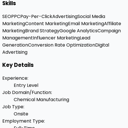
Skills
SEO
PPC
Pay-Per-Click
Advertising
Social Media
Marketing
Content Marketing
Email Marketing
Affiliate
Marketing
Brand Strategy
Google Analytics
Campaign
Management
Influencer Marketing
Lead
Generation
Conversion Rate Optimization
Digital
Advertising
Key Details
Experience
:
Entry Level
Job Domain/Function
:
Chemical Manufacturing
Job Type
:
Onsite
Employment Type
: