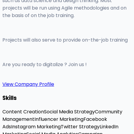
such as data science and design thinking. Most
projects will be run using Agile methodologies and on
the basis of on the job training.
Projects will also serve to provide on-the-job training
Are you ready to digitalize ? Join us !
View Company Profile
Skills
Content Creation
Social Media Strategy
Community
Management
Influencer Marketing
Facebook
Ads
Instagram Marketing
Twitter Strategy
LinkedIn