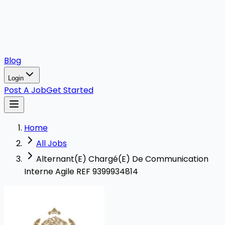
Blog
Login
Post A Job
Get Started
Home
All Jobs
Alternant(E) Chargé(E) De Communication
Interne Agile REF 9399934814