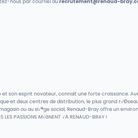
ez-nous par courriel au
recrutement@renaud-bray.
 son esprit novateur, connait une forte croissance. Avec
 et deux centres de distribution, le plus grand r√©seau
 magasin ou au si√®ge social, Renaud-Bray offre un envir
S LES PASSIONS M√àNENT √Ä RENAUD-BRAY !