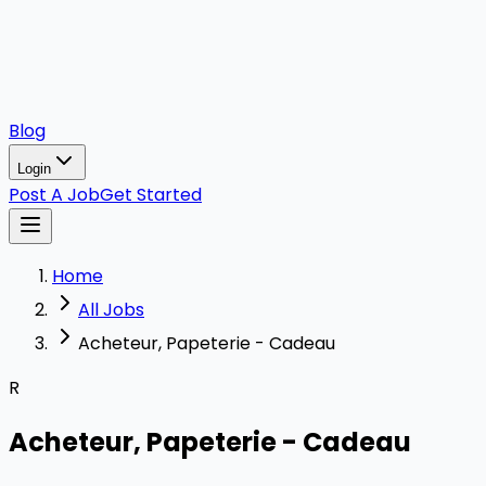
Blog
Login
Post A Job
Get Started
Home
All Jobs
Acheteur, Papeterie - Cadeau
R
Acheteur, Papeterie - Cadeau