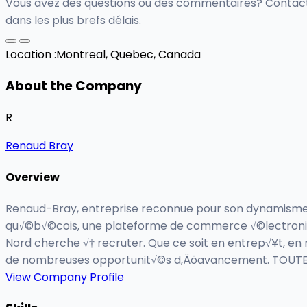
Vous avez des questions ou des commentaires? Contact
dans les plus brefs délais.
Location :
Montreal, Quebec, Canada
About the Company
R
Renaud Bray
Overview
Renaud-Bray, entreprise reconnue pour son dynamisme et
qu√©b√©cois, une plateforme de commerce √©lectronique
Nord cherche √† recruter. Que ce soit en entrep√¥t, en
de nombreuses opportunit√©s d‚Äôavancement. TOUTE
View Company Profile