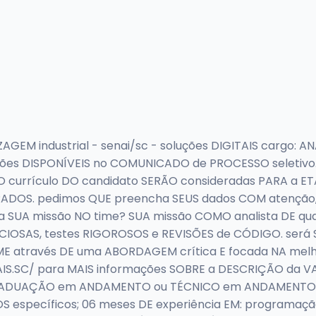
EM industrial - senai/sc - soluções DIGITAIS cargo: AN
ações DISPONÍVEIS no COMUNICADO de PROCESSO seletiv
 currículo DO candidato SERÃO consideradas PARA a ET
ERADOS. pedimos QUE preencha SEUS dados COM atenção,
Á a SUA missão NO time? SUA missão COMO analista DE qua
NUCIOSAS, testes RIGOROSOS e REVISÕES de CÓDIGO. será
ME através DE uma ABORDAGEM crítica E focada NA melh
SC/ para MAIS informações SOBRE a DESCRIÇÃO da VAG
s GRADUAÇÃO em ANDAMENTO ou TÉCNICO em ANDAMENTO
specíficos; 06 meses DE experiência EM: programação