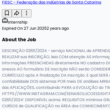
FIESC - Federação das Indústrias de Santa Catarina
Internship
Expired On 27 Jun 2025
2 years ago
About the Job
DESCRIÇÃO 02611/2024 - serviço NACIONAL de APRENDIZAG
REALIZAR sua INSCRIÇÃO, leia COM atenção AS inform
informações PREENCHIDAS diretamente NO cadastro DO
anexos AO formulário DE inscrição NÃO serão CONSID
CURRÍCULO após A finalização DA inscrição. E qual SER
confiabilidade DOS sistemas POR meio DE análises MI
das APLICAÇÕES, contribuindo PARA a EVOLUÇÃO do TI
HTTPS://WWW.INSTAGRAM.COM/SENAISOLUCOESDIGITAIS.
02611/2024’ DISPONÍVEL acima. REQUISITOS mínimo
CURSOS de QUALIFICAÇÃO na ÁREA dos CONHECIMENTOS e