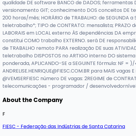
qualidade DE software BANCO de DADOS; ferramentas D
versionamento GIT; conhecimento DOS conceitos DE tes
200 horas/mês; HORÁRIO de TRABALHO: de SEGUNDA a SE
teletrabalho*; TIPO de CONTRATO: mensalista; PRAZO do
LABORAIS em LOCAL externo ÀS dependências DA empre
constitui COMO trabalho EXTERNO. será DE responsab
de TRABALHO remoto PARA realização DE suas ATIVID
teletrabalho DISPOSTOS no ARTIGO interno DO sistem
ponderada, APLICANDO-SE a SEGUINTE fórmula: NF = )/
ANDRELISE.HENRIQUE@FIESC.COM.BR
para MAIS vagas E
@VEMSERFIESC número DE vagas: 2REGIME de CONTRATAÇÃO
telecomunicações - programador / desenvolvedornível
About the Company
F
FIESC - Federação das Indústrias de Santa Catarina