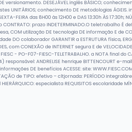
E versionamento. DESEJÁVEL inglês BÁSICO; conhecimen
tes UNITÁRIOS; conhecimento DE metodologias ÁGEIS. in
XTA-FEIRA das 8H00 às 12H00 e DAS 13:30h ÀS 17:30h; 
 CONTRATO: prazo INDETERMINADO.O teletrabalho É defini
sa, COM utilização DE tecnologia DE informação E de 
ilidade DO colaborador GARANTIR a ESTRUTURA física,
ADES, com CONEXÃO de INTERNET segura E de VELOCIDAD
a FIESC - PO-F07-FIESC-TELETRABALHO. a NOTA final do
4) responsável: ANDRELISE henrique BITTENCOURT e-mail
 informações DE benefícios ACESSE: site: WWW.FIESC.
 de TIPO: efetivo – cltjornada: PERÍODO integralárea E
 HIERÁRQUICO: especialista REQUISITOS escolaridade MÍ